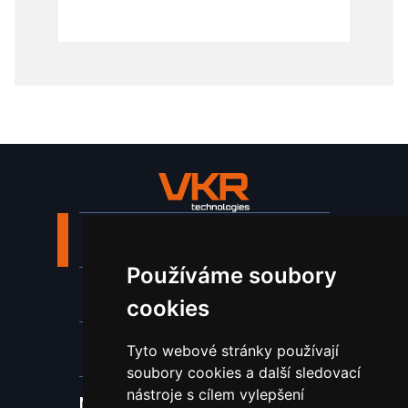
Stroje a zařízení
Používáme soubory
Nástroje pro ohraňovací lisy
cookies
Spotřební materiál a nástroje
Tyto webové stránky používají
soubory cookies a další sledovací
nástroje s cílem vylepšení
Náhradní díly pro vodní paprsek